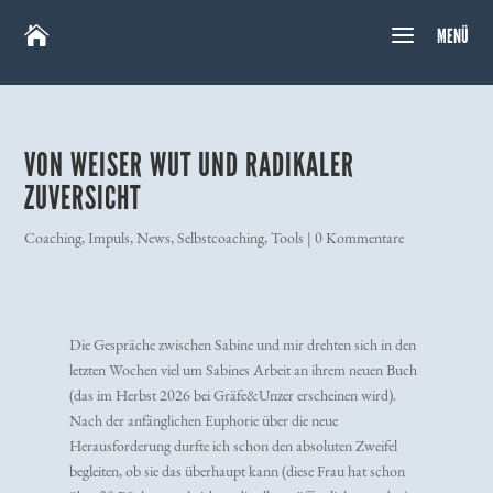

MENÜ
VON WEISER WUT UND RADIKALER
ZUVERSICHT
Coaching
,
Impuls
,
News
,
Selbstcoaching
,
Tools
|
0 Kommentare
Die Gespräche zwischen Sabine und mir drehten sich in den
letzten Wochen viel um Sabines Arbeit an ihrem neuen Buch
(das im Herbst 2026 bei Gräfe&Unzer erscheinen wird).
Nach der anfänglichen Euphorie über die neue
Herausforderung durfte ich schon den absoluten Zweifel
begleiten, ob sie das überhaupt kann (diese Frau hat schon