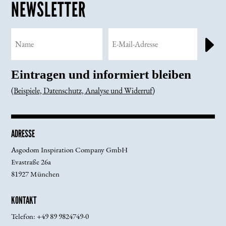
NEWSLETTER
E
Eintragen und informiert bleiben
(
Beispiele, Datenschutz, Analyse und Widerruf
)
ADRESSE
Asgodom Inspiration Company GmbH
Evastraße 26a
81927 München
KONTAKT
Telefon:
+49 89 9824749-0